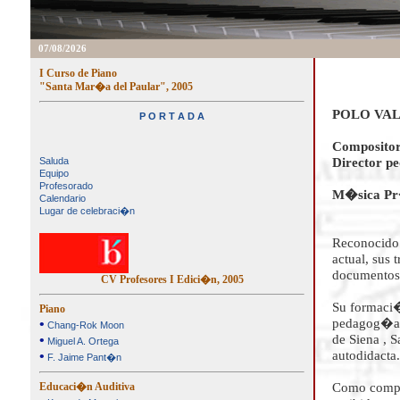
07/08/2026
I Curso de Piano
"Santa Mar�a del Paular", 2005
POLO VALL
P O R T A D A
Composito
Saluda
Director p
Equipo
Profesorado
M�sica Pr
Calendario
Lugar de celebraci�n
Reconocido 
actual, sus
documentos 
CV Profesores I Edici�n, 2005
Su formaci�
Piano
•
pedagog�a-
Chang-Rok Moon
•
de Siena , 
Miguel A. Ortega
•
autodidacta.
F. Jaime Pant�n
Educaci�n Auditiva
Como compos