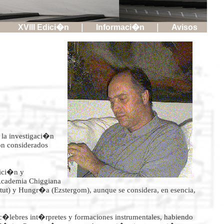
|
|
XVIII Edici�n
Informaci�n
Avisos
la investigaci�n
on considerados
sici�n y
Academia Chiggiana
itut) y Hungr�a (Ezstergom), aunque se considera, en esencia,
c�lebres int�rpretes y formaciones instrumentales, habiendo