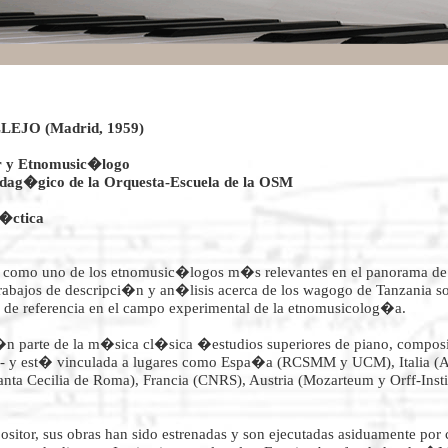
EJO (Madrid, 1959)
r y Etnomusic�logo
edag�gico de la Orquesta-Escuela de la OSM
�ctica
como uno de los etnomusic�logos m�s relevantes en el panorama de 
 trabajos de descripci�n y an�lisis acerca de los wagogo de Tanzania s
de referencia en el campo experimental de la etnomusicolog�a.
n parte de la m�sica cl�sica �estudios superiores de piano, compo
 y est� vinculada a lugares como Espa�a (RCSMM y UCM), Italia (
Santa Cecilia de Roma), Francia (CNRS), Austria (Mozarteum y Orff-Inst
itor, sus obras han sido estrenadas y son ejecutadas asiduamente por 