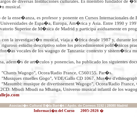
cargos de diversas Instituciones culturales. Es miembro fundador de 
�n musical.
 de la ense�anza, es profesor y ponente en Cursos Internacionales de E
 Universidades de Espa�a, Europa, Am�rica y Asia. Entre 1990 y 199
vatorio Superior de M�sica de Madrid y participa asiduamente en pro
 con la investigaci�n musical, viaja a �frica desde 1987 y, durante lo
 riguroso estudio descriptivo sobre los procedimientos polif�nicos pra
fon�as vocales de los wagogo de Tanzania: contexto y sistem�tica mus
cha, adem�s de art�culos y ponencias, ha publicado los siguientes do
: "Chants Wagogo", Ocora/Radio France, C560155. Par�s.
 "Musiques rituelles Gogo", VDE/Gallo CD 1067. Mus�e d'ethnograph
 "Masumbi: musique de divertissement Wagogo", Ocora/Radio France,
2CD: Mbudi Mbudi na Mhanga, Universo musical infantil de los wagog
llejo.com
Asociaci�n Cultural B�la Bart�k | Apdo. de Correos 3192 | 28080 Madrid
Informaci�n del Curso
2005-2026 �