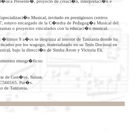
�M�sica Presente�, proyecto de creaci�n, interpretaci�n e
specializaci�n Musical, invitado en prestigiosos centros
7, estuvo encargado de la C�tedra de Pedagog�a Musical del
gramas o proyectos vinculados con la educaci�n musical.
s �ltimos 9 a�os se desplaza al interior de Tanzania donde ha
cticados por los wagogo, materializado en su Tesis Doctoral en
ical, bajo la direcci�n de Simha Arom y Victoria Eli.
cumentos etnogr�ficos:
ie de Gen�ve, Suisse.
 C560165. Par�s.
o de Tanzania.