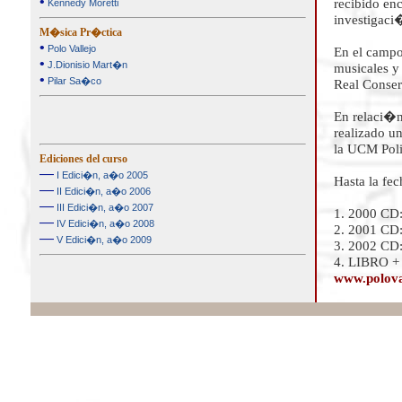
•
recibido en
Kennedy Moretti
investigaci
M�sica Pr�ctica
•
Polo Vallejo
En el campo
•
J.Dionisio Mart�n
musicales y
•
Pilar Sa�co
Real Conser
En relaci�n
realizado un
la UCM Poli
Ediciones del curso
—
I Edici�n, a�o 2005
Hasta la fe
—
II Edici�n, a�o 2006
—
III Edici�n, a�o 2007
1. 2000 CD
—
IV Edici�n, a�o 2008
2. 2001 CD:
—
V Edici�n, a�o 2009
3. 2002 CD:
4. LIBRO + 
www.polova