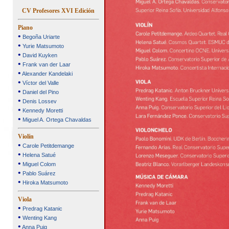
CV Profesores XVI Edición
Piano
•
Begoña Uriarte
•
Yurie Matsumoto
•
David Kuyken
•
Frank van der Laar
•
Alexander Kandelaki
•
Víctor del Valle
•
Daniel del Pino
•
Denis Lossev
•
Kennedy Moretti
•
Miguel A. Ortega Chavaldas
Violín
•
Carole Petitdemange
•
Helena Satué
•
Miguel Colom
•
Pablo Suárez
•
Hiroka Matsumoto
Viola
•
Predrag Katanic
•
Wenting Kang
•
Anna Puig