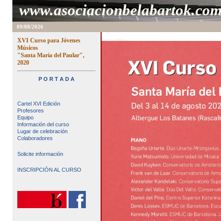
www.asociacionbelabartok.co
09/08/2026
XVI Curso para Jóvenes
Músicos
"Santa María del Paular",
2020
P O R T A D A
Cartel XVI Edición
Profesores
Equipo
Información del curso
Lugar de celebración
Colaboradores
Solicite información
INSCRIPCIÓN AL CURSO