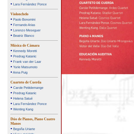
•
Lara Fernández Ponce
Violonchelo
•
Paolo Bonomini
•
Fernando Arias
•
Lorenzo Meseguer
•
Beatriz Blanco
Música de Cámara
•
Kennedy Moretti
•
Predrag Katanic
•
Frank van der Laar
•
Yurie Matsumoto
•
Anna Puig
Cuarteto de Cuerda
•
Carole Petitdemange
•
Predrag Katanic
•
Helena Satué
•
Lara Fernández Ponce
•
Wenting Kang
Dúo de Pianos, Piano Cuatro
Manos
•
Begoña Uriarte
•