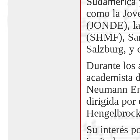
Sudamérica 
como la Jov
(JONDE), la
(SHMF), Sa
Salzburg, y d
Durante los
academista d
Neumann Ens
dirigida por
Hengelbrock
Su interés po