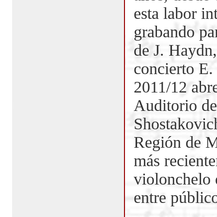
esta labor i
grabando pa
de J. Haydn,
concierto E.
2011/12 abre
Auditorio de
Shostakovich
Región de Mu
más reciente
violonchelo
entre público