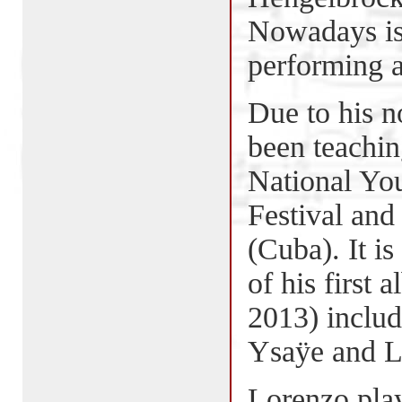
Nowadays is
performing a
Due to his no
been teachin
National You
Festival and
(Cuba). It is
of his first
2013) includ
Ysaÿe and Li
Lorenzo pla