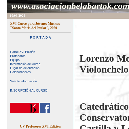
www.asociacionbelabartok.co
10/08/2026
XVI Curso para Jóvenes Músicos
"Santa María del Paular", 2020
P O R T A D A
Cartel XVI Edición
Lorenzo Me
Profesores
Equipo
Información del curso
Violonchelo
Lugar de celebración
Colaboradores
Solicite información
INSCRIPCIÓN AL CURSO
Catedrático
Conservator
Castilla y 
CV Profesores XVI Edición