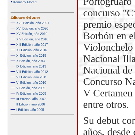
Portogruaro 
•
Kennedy Moretti
concurso "Ci
Ediciones del curso
premio espec
—
XVII Edición, año 2021
—
XVI Edición, año 2020
Borbón en e
—
XV Edición, año 2019
—
XIV Edición, año 2018
—
Violonchelo
XIII Edición, año 2017
—
XII Edición, año 2016
—
Nacional Il
XI Edición, año 2015
—
X Edición, año 2014
—
IX Edición, año 2013
Nacional de
—
VIII Edición, año 2012
—
VII Edición, año 2011
Concurso Na
—
VI Edición, año 2010
—
V Edición, año 2009
V Certamen 
—
IV Edición, año 2008
—
III Edición, año 2007
entre otros.
—
II Edición, año 2006
—
I Edición, año 2005
Su debut com
años, desde