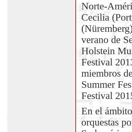
Norte-Améric
Cecilia (Por
(Nüremberg),
verano de S
Holstein Mu
Festival 201
miembros de 
Summer Fest
Festival 20
En el ámbito
orquestas p