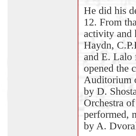
He did his de
12. From tha
activity and
Haydn, C.P.E
and E. Lalo 
opened the c
Auditorium o
by D. Shost
Orchestra of
performed, m
by A. Dvorak