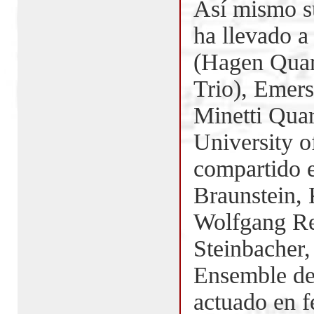
Así mismo su
ha llevado 
(Hagen Quar
Trio), Emers
Minetti Quar
University 
compartido 
Braunstein, 
Wolfgang Red
Steinbacher,
Ensemble de 
actuado en f