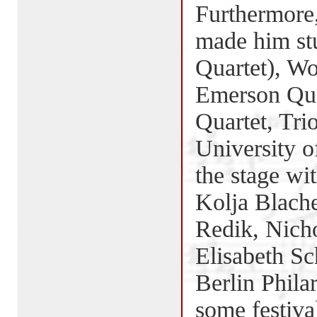
Furthermore,
made him st
Quartet), Wo
Emerson Quar
Quartet, Tri
University o
the stage wi
Kolja Blach
Redik, Nicho
Elisabeth S
Berlin Phila
some festiva