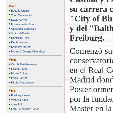
su carrera 
Piano
•
Begoña Uriarte
•
Yurie Matsumoto
"City of B
•
David Kuyken
•
Frank van der Laar
y del "Bal
•
Alexander Kandelaki
•
Víctor del Valle
Freiburg.
•
Daniel del Pino
•
Denis Lossev
•
Kennedy Moretti
Comenzó sus
•
Miguel A. Ortega Chavaldas
conservatori
Violín
•
Carole Petitdemange
en el Real C
•
Helena Satué
•
Miguel Colom
Madrid donde
•
Pablo Suárez
•
Hiroka Matsumoto
Posteriormen
Viola
•
Predrag Katanic
por la fund
•
Wenting Kang
•
Anna Puig
Master en la
•
Lara Fernández Ponce