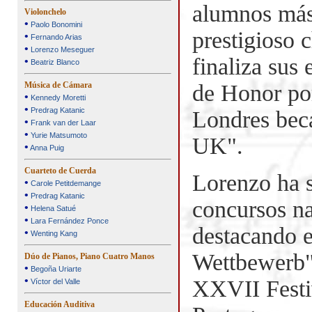
alumnos más 
Violonchelo
•
Paolo Bonomini
prestigioso 
•
Fernando Arias
•
Lorenzo Meseguer
finaliza sus
•
Beatriz Blanco
Música de Cámara
de Honor po
•
Kennedy Moretti
•
Predrag Katanic
Londres beca
•
Frank van der Laar
•
Yurie Matsumoto
UK".
•
Anna Puig
Cuarteto de Cuerda
Lorenzo ha 
•
Carole Petitdemange
•
Predrag Katanic
concursos na
•
Helena Satué
•
Lara Fernández Ponce
destacando e
•
Wenting Kang
Wettbewerb" 
Dúo de Pianos, Piano Cuatro Manos
•
Begoña Uriarte
•
XXVII Festi
Víctor del Valle
Educación Auditiva