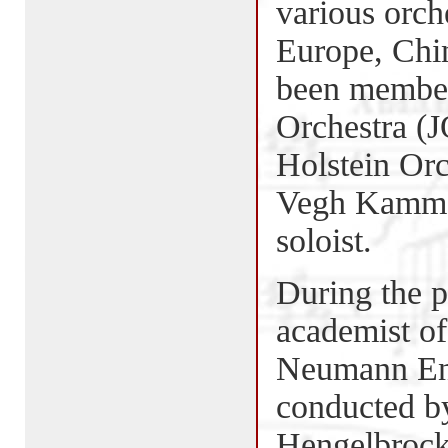
various orch
Europe, Chi
been member
Orchestra (
Holstein Or
Vegh Kammer
soloist.
During the 
academist of
Neumann Ens
conducted b
Hengelbrock