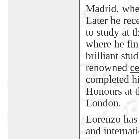
Madrid, whe
Later he re
to study at 
where he fi
brilliant stu
renowned
ce
completed hi
Honours at 
London.
Lorenzo has
and internat