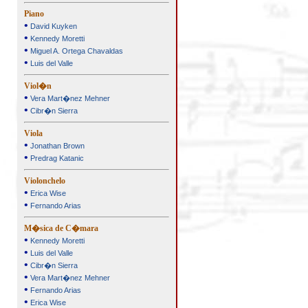
Piano
•
David Kuyken
•
Kennedy Moretti
•
Miguel A. Ortega Chavaldas
•
Luis del Valle
Viol�n
•
Vera Mart�nez Mehner
•
Cibr�n Sierra
Viola
•
Jonathan Brown
•
Predrag Katanic
Violonchelo
•
Erica Wise
•
Fernando Arias
M�sica de C�mara
•
Kennedy Moretti
•
Luis del Valle
•
Cibr�n Sierra
•
Vera Mart�nez Mehner
•
Fernando Arias
•
Erica Wise