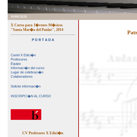
10/08/2026
X Curso para J�venes M�sicos
"Santa Mar�a del Paular", 2014
Pat
P O R T A D A
Cartel X Edici�n
Profesores
Equipo
Informaci�n del curso
Lugar de celebraci�n
Colaboradores
Solicite informaci�n
INSCRIPCI�N AL CURSO
CV Profesores X Edici�n