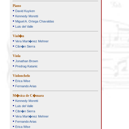
Piano
•
David Kuyken
•
Kennedy Moretti
•
Miguel A. Ortega Chavaldas
•
Luis del Valle
Viol�n
•
Vera Mart�nez Mehner
•
Cibr�n Sierra
Viola
•
Jonathan Brown
•
Predrag Katanic
Violonchelo
•
Erica Wise
•
Fernando Arias
M�sica de C�mara
•
Kennedy Moretti
•
Luis del Valle
•
Cibr�n Sierra
•
Vera Mart�nez Mehner
•
Fernando Arias
•
Erica Wise