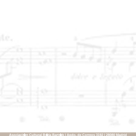
Asociaci�n Cultural B�la Bart�k | Apdo. de Correos 3192 | 28080 Madrid