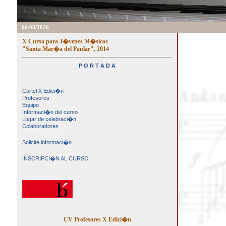
06/08/2026
X Curso para J�venes M�sicos
"Santa Mar�a del Paular", 2014
P O R T A D A
Cartel X Edici�n
Profesores
Equipo
Informaci�n del curso
Lugar de celebraci�n
Colaboradores
Solicite informaci�n
INSCRIPCI�N AL CURSO
CV Profesores X Edici�n