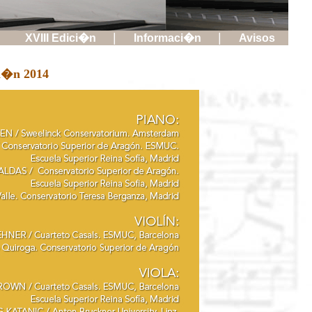
|
|
XVIII Edici�n
Informaci�n
Avisos
ci�n 2014